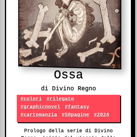
Ossa
di Divino Regno
#colori
#rilegato
#graphicnovel
#fantasy
#cartomanzia
#50pagine
#2024
Prologo della serie di Divino